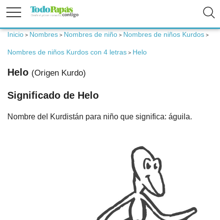
Inicio
Nombres
Nombres de niño
Nombres de niños Kurdos
>
>
>
>
Fertilidad
Nombres de niños Kurdos con 4 letras
Helo
>
Embarazo
Helo
(Origen Kurdo)
Significado de Helo
Bebé
Nombre del Kurdistán para niño que significa: águila.
Niños
Padres
Calculadoras
Nombres