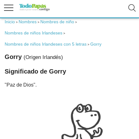
Inicio
Nombres
Nombres de niño
>
>
>
Fertilidad
Nombres de niños Irlandeses
>
Nombres de niños Irlandeses con 5 letras
Gorry
>
Embarazo
Gorry
(Origen Irlandés)
Bebé
Significado de Gorry
"Paz de Dios".
Niños
Padres
Calculadoras