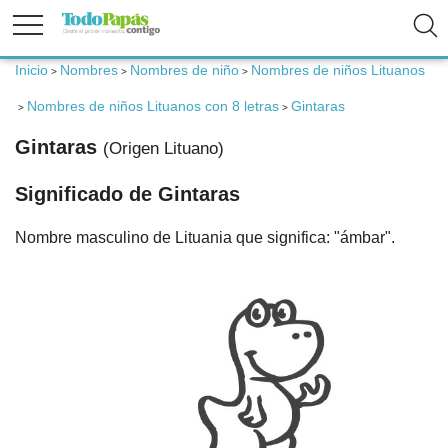
Inicio
Nombres
Nombres de niño
Nombres de niños Lituanos
>
>
>
Fertilidad
Nombres de niños Lituanos con 8 letras
Gintaras
>
>
Embarazo
Gintaras
(Origen Lituano)
Significado de Gintaras
Bebé
Nombre masculino de Lituania que significa: "ámbar".
Niños
Padres
Calculadoras
Nombres