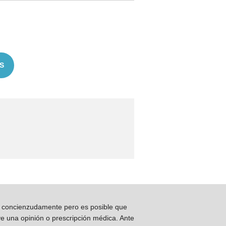
S
os concienzudamente pero es posible que
ye una opinión o prescripción médica. Ante