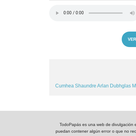
VER
Cumhea
Shaundre
Arlan
Dubhglas
M
TodoPapás es una web de divulgación e 
puedan contener algún error o que no reco