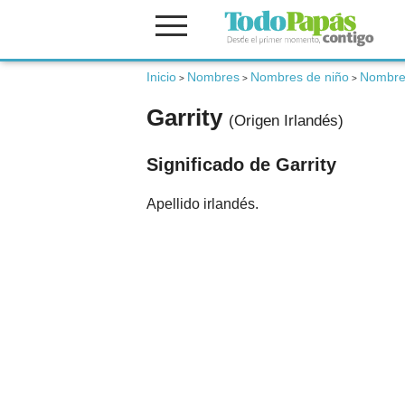
Fertilidad
Inicio
Nombres
Nombres de niño
Nombres
>
>
>
Garrity
(Origen Irlandés)
Embarazo
Significado de Garrity
Bebé
Apellido irlandés.
Niños
Padres
Calculadoras