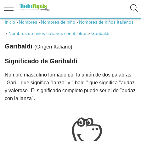
Inicio
Nombres
Nombres de niño
Nombres de niños Italianos
>
>
>
Fertilidad
Nombres de niños Italianos con 9 letras
Garibaldi
>
>
Embarazo
Garibaldi
(Origen Italiano)
Significado de Garibaldi
Bebé
Nombre masculino formado por la unión de dos palabras:
Niños
"Gari-" que significa "lanza" y "-bald-" que significa "audaz
y valeroso" El significado completo puede ser el de "audaz
con la lanza".
Padres
Calculadoras
Nombres