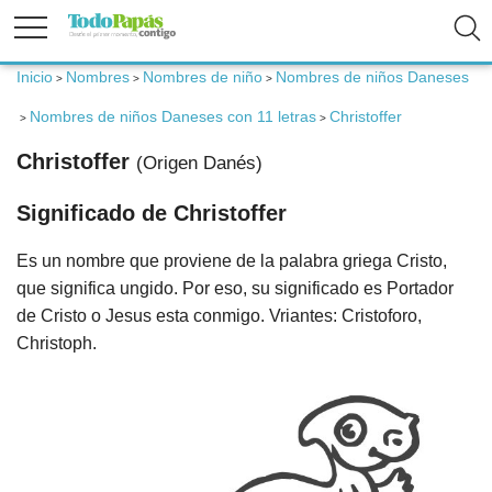
Inicio
Nombres
Nombres de niño
Nombres de niños Daneses
>
>
>
Fertilidad
Nombres de niños Daneses con 11 letras
Christoffer
>
>
Christoffer
(Origen Danés)
Embarazo
Significado de Christoffer
Bebé
Es un nombre que proviene de la palabra griega Cristo,
que significa ungido. Por eso, su significado es Portador
Niños
de Cristo o Jesus esta conmigo. Vriantes: Cristoforo,
Christoph.
Padres
Calculadoras