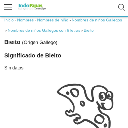
Inicio
Nombres
Nombres de niño
Nombres de niños Gallegos
>
>
>
Fertilidad
Nombres de niños Gallegos con 6 letras
Bieito
>
>
Bieito
(Origen Gallego)
Embarazo
Significado de Bieito
Bebé
Sin datos.
Niños
Padres
Calculadoras