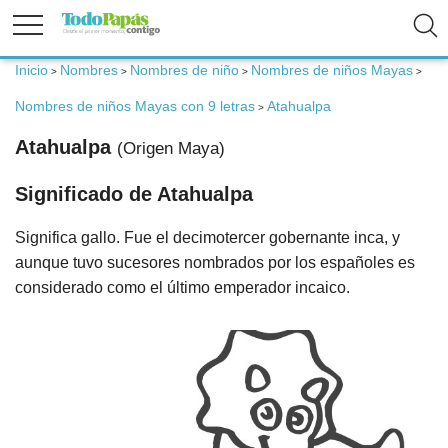
Inicio
Nombres
Nombres de niño
Nombres de niños Mayas
>
>
>
>
Fertilidad
Nombres de niños Mayas con 9 letras
Atahualpa
>
Embarazo
Atahualpa
(Origen Maya)
Significado de Atahualpa
Bebé
Significa gallo. Fue el decimotercer gobernante inca, y
Niños
aunque tuvo sucesores nombrados por los españoles es
considerado como el último emperador incaico.
Padres
Calculadoras
Nombres