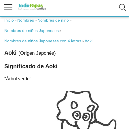
Inicio
Nombres
Nombres de niño
>
>
>
Fertilidad
Nombres de niños Japoneses
>
Nombres de niños Japoneses con 4 letras
Aoki
Embarazo
>
Aoki
(Origen Japonés)
Bebé
Significado de Aoki
"Árbol verde".
Niños
Padres
Calculadoras