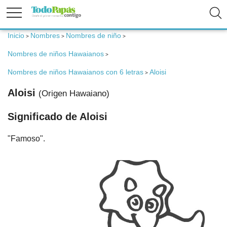
Inicio
Nombres
Nombres de niño
>
>
>
Fertilidad
Nombres de niños Hawaianos
>
Nombres de niños Hawaianos con 6 letras
Aloisi
>
Embarazo
Aloisi
(Origen Hawaiano)
Bebé
Significado de Aloisi
"Famoso".
Niños
Padres
Calculadoras