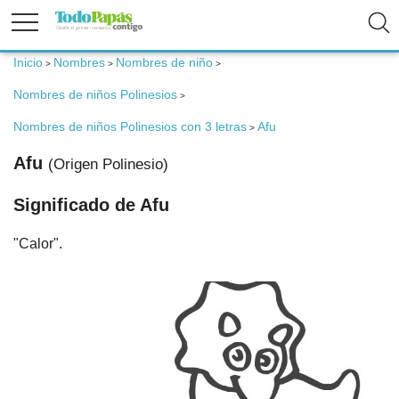
Inicio
Nombres
Nombres de niño
>
>
>
Fertilidad
Nombres de niños Polinesios
>
Embarazo
Nombres de niños Polinesios con 3 letras
Afu
>
Afu
(Origen Polinesio)
Bebé
Significado de Afu
Niños
"Calor".
Padres
Calculadoras
Nombres