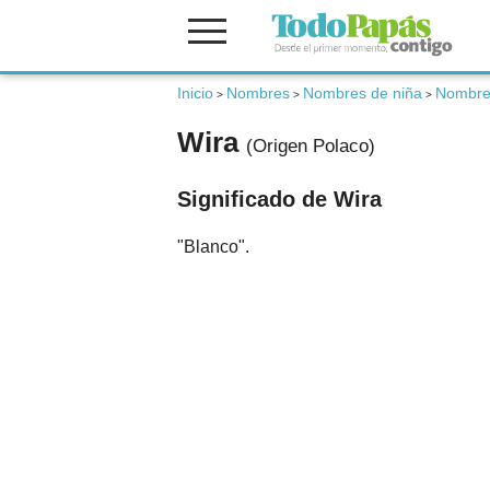
Fertilidad
Inicio
Nombres
Nombres de niña
Nombres
>
>
>
Wira
(Origen Polaco)
Embarazo
Significado de Wira
Bebé
"Blanco".
Niños
Padres
Calculadoras