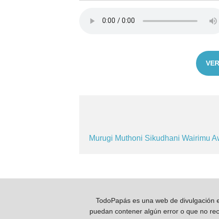
VER
Murugi
Muthoni
Sikudhani
Wairimu
A
TodoPapás es una web de divulgación e 
puedan contener algún error o que no reco