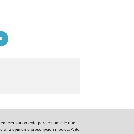
S
os concienzudamente pero es posible que
ye una opinión o prescripción médica. Ante