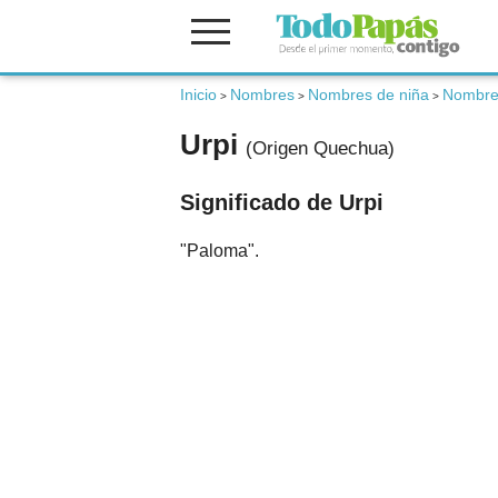
Fertilidad
Inicio
Nombres
Nombres de niña
Nombre
>
>
>
Urpi
(Origen Quechua)
Embarazo
Significado de Urpi
Bebé
"Paloma".
Niños
Padres
Calculadoras