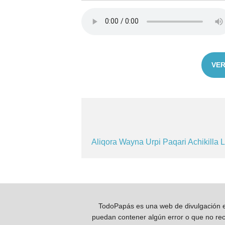
VER
Aliqora
Wayna
Urpi
Paqari
Achikilla
L
TodoPapás es una web de divulgación e 
puedan contener algún error o que no reco