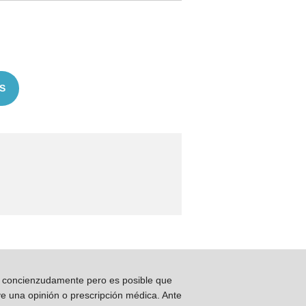
S
os concienzudamente pero es posible que
ye una opinión o prescripción médica. Ante