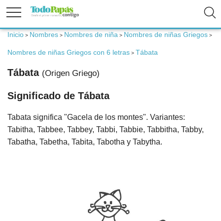
Inicio
Nombres
Nombres de niña
Nombres de niñas Griegos
>
>
>
>
Fertilidad
Nombres de niñas Griegos con 6 letras
Tábata
>
Embarazo
Tábata
(Origen Griego)
Significado de Tábata
Bebé
Tabata significa "Gacela de los montes". Variantes:
Niños
Tabitha, Tabbee, Tabbey, Tabbi, Tabbie, Tabbitha, Tabby,
Tabatha, Tabetha, Tabita, Tabotha y Tabytha.
Padres
Calculadoras
Nombres