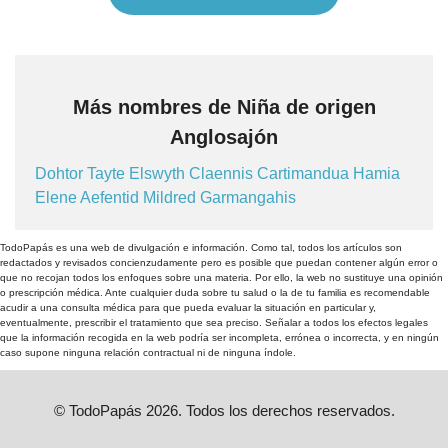
Más nombres de Niña de origen
Anglosajón
Dohtor
Tayte
Elswyth
Claennis
Cartimandua
Hamia
Elene
Aefentid
Mildred
Garmangahis
TodoPapás es una web de divulgación e información. Como tal, todos los artículos son
redactados y revisados concienzudamente pero es posible que puedan contener algún error o
que no recojan todos los enfoques sobre una materia. Por ello, la web no sustituye una opinión
o prescripción médica. Ante cualquier duda sobre tu salud o la de tu familia es recomendable
acudir a una consulta médica para que pueda evaluar la situación en particular y,
eventualmente, prescribir el tratamiento que sea preciso. Señalar a todos los efectos legales
que la información recogida en la web podría ser incompleta, errónea o incorrecta, y en ningún
caso supone ninguna relación contractual ni de ninguna índole.
© TodoPapás 2026. Todos los derechos reservados.