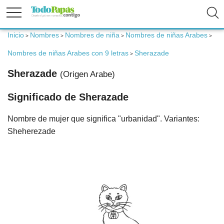
Inicio
Nombres
Nombres de niña
Nombres de niñas Arabes
>
>
>
>
Fertilidad
Nombres de niñas Arabes con 9 letras
Sherazade
>
Embarazo
Sherazade
(Origen Arabe)
Significado de Sherazade
Bebé
Nombre de mujer que significa "urbanidad". Variantes:
Niños
Sheherezade
Padres
Calculadoras
Nombres