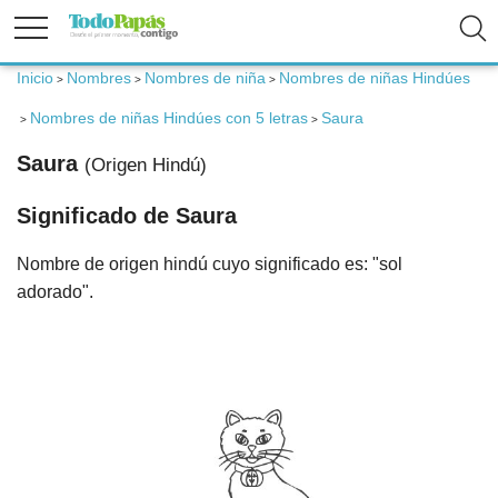
Inicio
Nombres
Nombres de niña
Nombres de niñas Hindúes
>
>
>
Fertilidad
Nombres de niñas Hindúes con 5 letras
Saura
>
>
Saura
Embarazo
(Origen Hindú)
Significado de Saura
Bebé
Nombre de origen hindú cuyo significado es: "sol
adorado".
Niños
Padres
Calculadoras