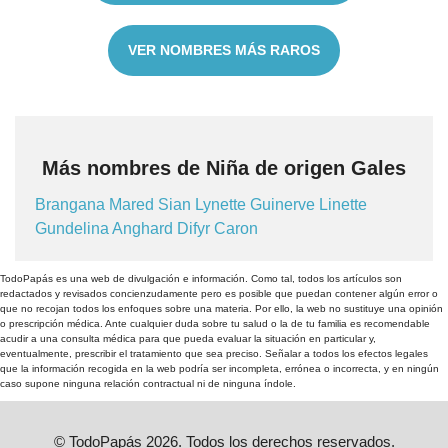
VER NOMBRES MÁS RAROS
Más nombres de Niña de origen Gales
Brangana
Mared
Sian
Lynette
Guinerve
Linette
Gundelina
Anghard
Difyr
Caron
TodoPapás es una web de divulgación e información. Como tal, todos los artículos son
redactados y revisados concienzudamente pero es posible que puedan contener algún error o
que no recojan todos los enfoques sobre una materia. Por ello, la web no sustituye una opinión
o prescripción médica. Ante cualquier duda sobre tu salud o la de tu familia es recomendable
acudir a una consulta médica para que pueda evaluar la situación en particular y,
eventualmente, prescribir el tratamiento que sea preciso. Señalar a todos los efectos legales
que la información recogida en la web podría ser incompleta, errónea o incorrecta, y en ningún
caso supone ninguna relación contractual ni de ninguna índole.
© TodoPapás 2026. Todos los derechos reservados.