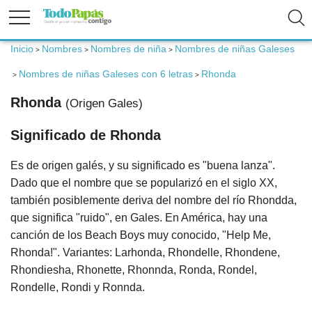
Inicio
Nombres
Nombres de niña
Nombres de niñas Galeses
>
>
>
Fertilidad
Nombres de niñas Galeses con 6 letras
Rhonda
>
>
Embarazo
Rhonda
(Origen Gales)
Significado de Rhonda
Bebé
Es de origen galés, y su significado es "buena lanza".
Niños
Dado que el nombre que se popularizó en el siglo XX,
también posiblemente deriva del nombre del río Rhondda,
Padres
que significa "ruido", en Gales. En América, hay una
canción de los Beach Boys muy conocido, "Help Me,
Calculadoras
Rhonda!". Variantes: Larhonda, Rhondelle, Rhondene,
Rhondiesha, Rhonette, Rhonnda, Ronda, Rondel,
Rondelle, Rondi y Ronnda.
Nombres