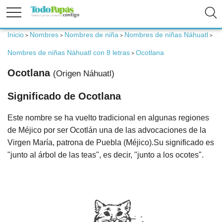
Inicio
Nombres
Nombres de niña
Nombres de niñas Náhuatl
>
>
>
>
Fertilidad
Nombres de niñas Náhuatl con 8 letras
Ocotlana
>
Ocotlana
(Origen Náhuatl)
Embarazo
Significado de Ocotlana
Bebé
Este nombre se ha vuelto tradicional en algunas regiones
de Méjico por ser Ocotlán una de las advocaciones de la
Niños
Virgen María, patrona de Puebla (Méjico).Su significado es
"junto al árbol de las teas", es decir, "junto a los ocotes".
Padres
Calculadoras