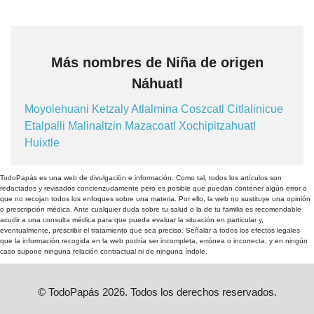
Más nombres de Niña de origen
Náhuatl
Moyolehuani
Ketzaly
Atlalmina
Coszcatl
Citlalinicue
Etalpalli
Malinaltzin
Mazacoatl
Xochipitzahuatl
Huixtle
TodoPapás es una web de divulgación e información. Como tal, todos los artículos son
redactados y revisados concienzudamente pero es posible que puedan contener algún error o
que no recojan todos los enfoques sobre una materia. Por ello, la web no sustituye una opinión
o prescripción médica. Ante cualquier duda sobre tu salud o la de tu familia es recomendable
acudir a una consulta médica para que pueda evaluar la situación en particular y,
eventualmente, prescribir el tratamiento que sea preciso. Señalar a todos los efectos legales
que la información recogida en la web podría ser incompleta, errónea o incorrecta, y en ningún
caso supone ninguna relación contractual ni de ninguna índole.
© TodoPapás 2026. Todos los derechos reservados.