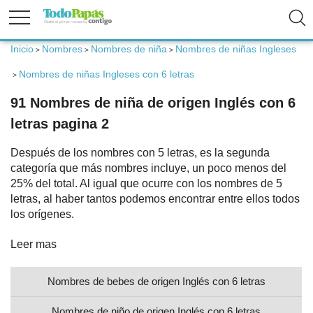
Inicio
Nombres
Nombres de niña
Nombres de niñas Ingleses
>
>
>
Fertilidad
Nombres de niñas Ingleses con 6 letras
>
91 Nombres de niña de origen Inglés con 6
Embarazo
letras pagina 2
Después de los nombres con 5 letras, es la segunda
Bebé
categoría que más nombres incluye, un poco menos del
25% del total. Al igual que ocurre con los nombres de 5
Niños
letras, al haber tantos podemos encontrar entre ellos todos
los orígenes.
Padres
Leer mas
Nombres de bebes de origen Inglés con 6 letras
Calculadoras
Nombres de niño de origen Inglés con 6 letras