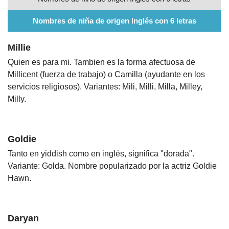
Nombres
Nombres de niña de origen Inglés con 6 letras
Millie
Cuentos
Quien es para mi. Tambien es la forma afectuosa de
Millicent (fuerza de trabajo) o Camilla (ayudante en los
servicios religiosos). Variantes: Mili, Milli, Milla, Milley,
Milly.
Goldie
Tanto en yiddish como en inglés, significa "dorada".
Variante: Golda. Nombre popularizado por la actriz Goldie
Hawn.
Daryan