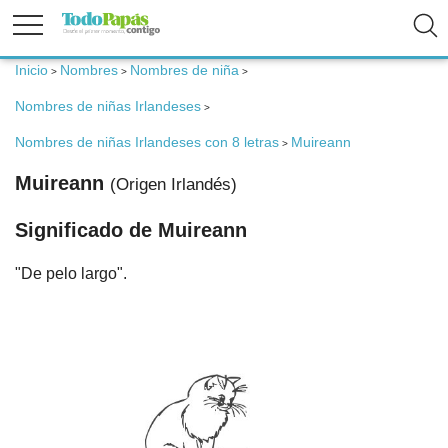
Inicio
Nombres
Nombres de niña
>
>
>
Fertilidad
Nombres de niñas Irlandeses
>
Nombres de niñas Irlandeses con 8 letras
Muireann
Embarazo
>
Muireann
(Origen Irlandés)
Bebé
Significado de Muireann
"De pelo largo".
Niños
Padres
Calculadoras