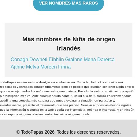
VER NOMBRES MÁS RAROS
Más nombres de Niña de origen
Irlandés
Oonagh
Downeti
Eibhlin
Grainne
Mona
Darerca
Ajthne
Melva
Moreen
Finna
TodoPapás es una web de divulgación e información. Como tal, todos los artículos son
redactados y revisados concienzudamente pero es posible que puedan contener algún error o
que no recojan todos los enfoques sobre una materia. Por ello, la web no sustituye una opinión
o prescripción médica. Ante cualquier duda sobre tu salud o la de tu familia es recomendable
acudir a una consulta médica para que pueda evaluar la situación en particular y,
eventualmente, prescribir el tratamiento que sea preciso. Señalar a todos los efectos legales
que la información recogida en la web podría ser incompleta, errónea o incorrecta, y en ningún
caso supone ninguna relación contractual ni de ninguna índole.
© TodoPapás 2026. Todos los derechos reservados.