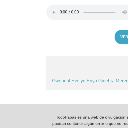
VER
Gwendal
Evelyn
Enya
Ginebra
Mered
TodoPapás es una web de divulgación e 
puedan contener algún error o que no reco