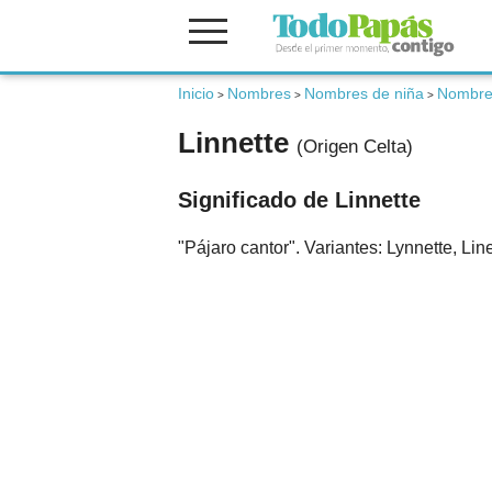
Inicio
Nombres
Nombres de niña
Nombres
Fertilidad
>
>
>
Linnette
(Origen Celta)
Embarazo
Significado de Linnette
Bebé
"Pájaro cantor". Variantes: Lynnette, Linet
Niños
Padres
Calculadoras