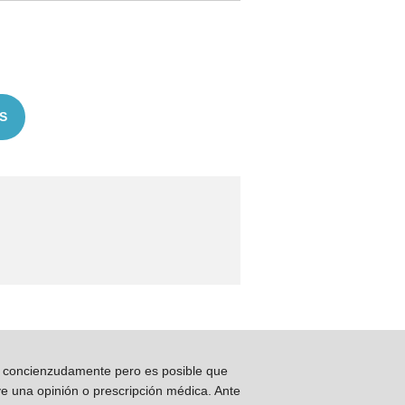
S
os concienzudamente pero es posible que
ye una opinión o prescripción médica. Ante