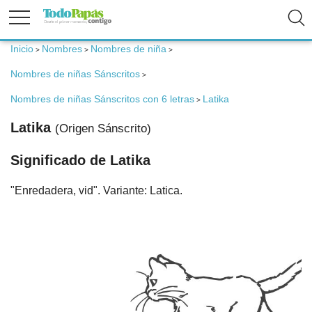
Inicio
Nombres
Nombres de niña
>
>
>
Fertilidad
Nombres de niñas Sánscritos
>
Embarazo
Nombres de niñas Sánscritos con 6 letras
Latika
>
Latika
(Origen Sánscrito)
Bebé
Significado de Latika
Niños
"Enredadera, vid". Variante: Latica.
Padres
Calculadoras
Nombres