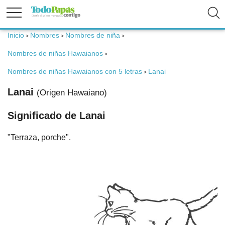
Inicio
Nombres
Nombres de niña
>
>
>
Fertilidad
Nombres de niñas Hawaianos
>
Nombres de niñas Hawaianos con 5 letras
Lanai
Embarazo
>
Lanai
(Origen Hawaiano)
Bebé
Significado de Lanai
"Terraza, porche".
Niños
Padres
Calculadoras