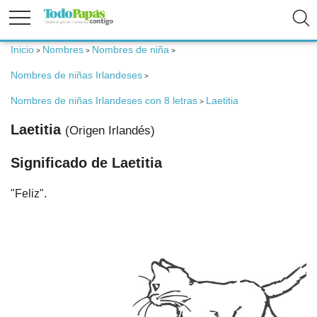
Inicio
Nombres
Nombres de niña
>
>
>
Fertilidad
Nombres de niñas Irlandeses
>
Nombres de niñas Irlandeses con 8 letras
Laetitia
Embarazo
>
Laetitia
(Origen Irlandés)
Bebé
Significado de Laetitia
"Feliz".
Niños
Padres
Calculadoras