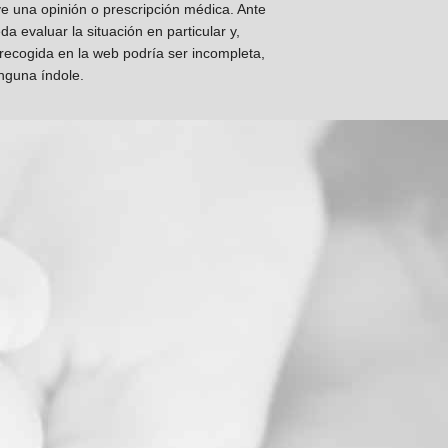
ye una opinión o prescripción médica. Ante
 evaluar la situación en particular y,
 recogida en la web podría ser incompleta,
inguna índole.