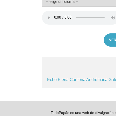
VER
Echo
Elena
Caritona
Andrómaca
Gal
TodoPapás es una web de divulgación e 