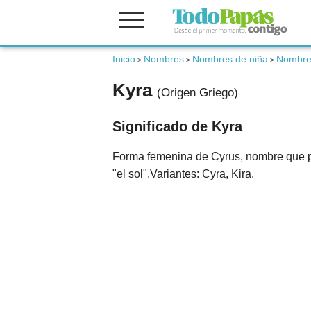
Inicio
Nombres
Nombres de niña
Nombres
Fertilidad
>
>
>
Kyra
(Origen Griego)
Embarazo
Significado de Kyra
Bebé
Forma femenina de Cyrus, nombre que pro
"el sol".Variantes: Cyra, Kira.
Niños
Padres
Calculadoras