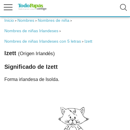
Inicio
Nombres
Nombres de niña
>
>
>
Fertilidad
Nombres de niñas Irlandeses
>
Embarazo
Nombres de niñas Irlandeses con 5 letras
Izett
>
Izett
(Origen Irlandés)
Bebé
Significado de Izett
Niños
Forma irlandesa de Isolda.
Padres
Calculadoras