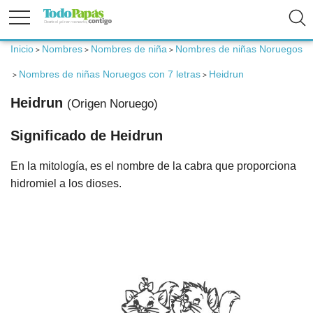
Inicio
Nombres
Nombres de niña
Nombres de niñas Noruegos
>
>
>
Fertilidad
Nombres de niñas Noruegos con 7 letras
Heidrun
>
>
Embarazo
Heidrun
(Origen Noruego)
Significado de Heidrun
Bebé
En la mitología, es el nombre de la cabra que proporciona
Niños
hidromiel a los dioses.
Padres
Calculadoras
Nombres