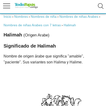
Inicio
Nombres
Nombres de niña
Nombres de niñas Arabes
>
>
>
>
Fertilidad
Nombres de niñas Arabes con 7 letras
Halimah
>
Embarazo
Halimah
(Origen Arabe)
Significado de Halimah
Bebé
Nombre de origen árabe que significa "amable",
Niños
"paciente". Sus variantes son Halima y Halime.
Padres
Calculadoras
Nombres