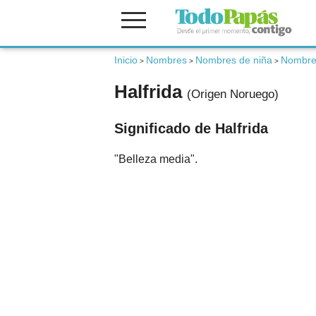
Fertilidad
Inicio
Nombres
Nombres de niña
Nombre
>
>
>
Halfrida
(Origen Noruego)
Embarazo
Significado de Halfrida
Bebé
"Belleza media".
Niños
Padres
Calculadoras