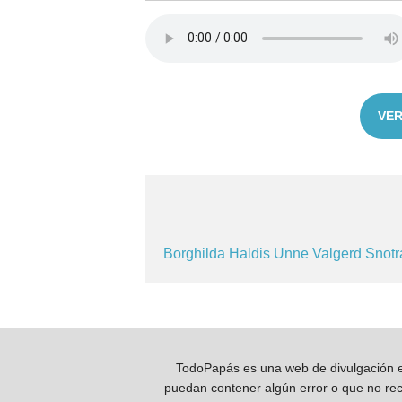
VER
Borghilda
Haldis
Unne
Valgerd
Snot
TodoPapás es una web de divulgación e 
puedan contener algún error o que no reco