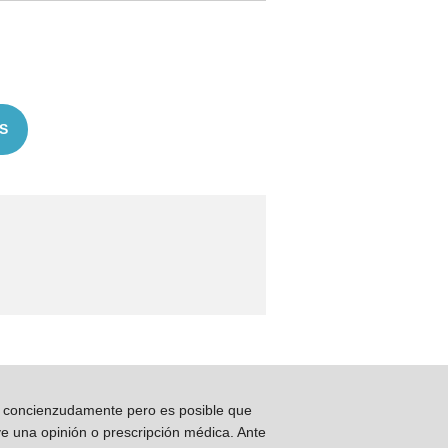
S
os concienzudamente pero es posible que
ye una opinión o prescripción médica. Ante