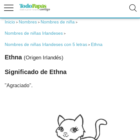
Inicio
Nombres
Nombres de niña
>
>
>
Fertilidad
Nombres de niñas Irlandeses
>
Nombres de niñas Irlandeses con 5 letras
Ethna
Embarazo
>
Ethna
(Origen Irlandés)
Bebé
Significado de Ethna
"Agraciado".
Niños
Padres
Calculadoras