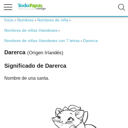
Inicio
Nombres
Nombres de niña
>
>
>
Fertilidad
Nombres de niñas Irlandeses
>
Nombres de niñas Irlandeses con 7 letras
Darerca
Embarazo
>
Darerca
(Origen Irlandés)
Bebé
Significado de Darerca
Nombre de una santa.
Niños
Padres
Calculadoras