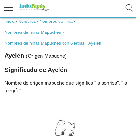
Inicio
Nombres
Nombres de niña
>
>
>
Fertilidad
Nombres de niñas Mapuches
>
Embarazo
Nombres de niñas Mapuches con 6 letras
Ayelén
>
Ayelén
(Origen Mapuche)
Bebé
Significado de Ayelén
Niños
Nombre de origen mapuche que significa "la sonrisa", "la
alegría".
Padres
Calculadoras
Nombres