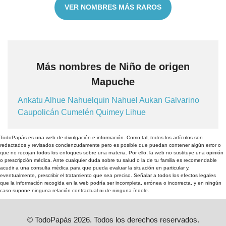
VER NOMBRES MÁS RAROS
Más nombres de Niño de origen
Mapuche
Ankatu
Alhue
Nahuelquin
Nahuel
Aukan
Galvarino
Caupolicán
Cumelén
Quimey
Lihue
TodoPapás es una web de divulgación e información. Como tal, todos los artículos son
redactados y revisados concienzudamente pero es posible que puedan contener algún error o
que no recojan todos los enfoques sobre una materia. Por ello, la web no sustituye una opinión
o prescripción médica. Ante cualquier duda sobre tu salud o la de tu familia es recomendable
acudir a una consulta médica para que pueda evaluar la situación en particular y,
eventualmente, prescribir el tratamiento que sea preciso. Señalar a todos los efectos legales
que la información recogida en la web podría ser incompleta, errónea o incorrecta, y en ningún
caso supone ninguna relación contractual ni de ninguna índole.
© TodoPapás 2026. Todos los derechos reservados.