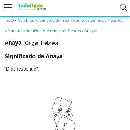
Inicio
Nombres
Nombres de niña
Nombres de niñas Hebreos
>
>
>
Fertilidad
Nombres de niñas Hebreos con 5 letras
Anaya
>
>
Embarazo
Anaya
(Origen Hebreo)
Significado de Anaya
Bebé
"Dios responde".
Niños
Padres
Calculadoras