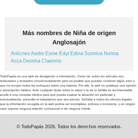
Más nombres de Niña de origen
Anglosajón
Anlicnes
Aedre
Esme
Edyt
Edina
Sunniva
Norma
Acca
Devona
Claennis
TodoPapás es una web de divulgación e información. Como tal, todos los artículos son
redactados y revisados concienzudamente pero es posible que puedan contener algún error o
que no recojan todos los enfoques sobre una materia. Por ello, la web no sustituye una opinión
o prescripción médica. Ante cualquier duda sobre tu salud o la de tu familia es recomendable
acudir a una consulta médica para que pueda evaluar la situación en particular y,
eventualmente, prescribir el tratamiento que sea preciso. Señalar a todos los efectos legales
que la información recogida en la web podría ser incompleta, errónea o incorrecta, y en ningún
caso supone ninguna relación contractual ni de ninguna índole.
© TodoPapás 2026. Todos los derechos reservados.