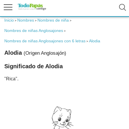
Inicio
Nombres
Nombres de niña
>
>
>
Fertilidad
Nombres de niñas Anglosajones
>
Embarazo
Nombres de niñas Anglosajones con 6 letras
Alodia
>
Alodia
(Origen Anglosajón)
Bebé
Significado de Alodia
Niños
"Rica".
Padres
Calculadoras
Nombres