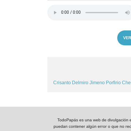
VER
Crisanto
Delmiro
Jimeno
Porfirio
Che
TodoPapás es una web de divulgación e 
puedan contener algún error o que no reco