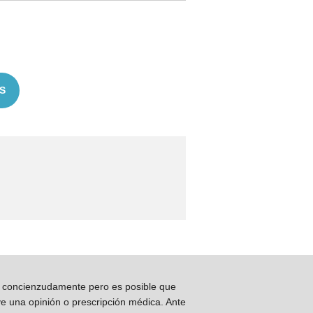
S
os concienzudamente pero es posible que
ye una opinión o prescripción médica. Ante