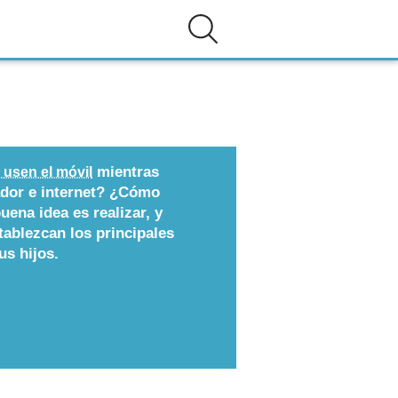
mientras
 usen el móvil
ador e internet? ¿Cómo
ena idea es realizar, y
tablezcan los principales
us hijos.