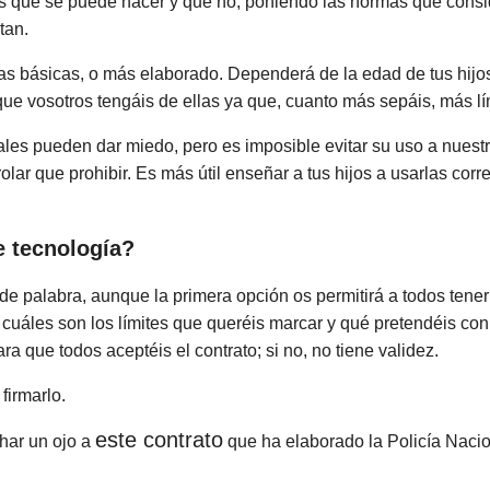
éis qué se puede hacer y qué no, poniendo las normas que cons
tan.
as básicas, o más elaborado. Dependerá de la edad de tus hijo
ue vosotros tengáis de ellas ya que, cuanto más sepáis, más lí
ales pueden dar miedo, pero es imposible evitar su uso a nues
olar que prohibir. Es más útil enseñar a tus hijos a usarlas cor
e tecnología?
 de palabra, aunque la primera opción os permitirá a todos tene
 cuáles son los límites que queréis marcar y qué pretendéis con
ra que todos aceptéis el contrato; si no, no tiene validez.
firmarlo.
este contrato
har un ojo a
que ha elaborado la Policía Naci