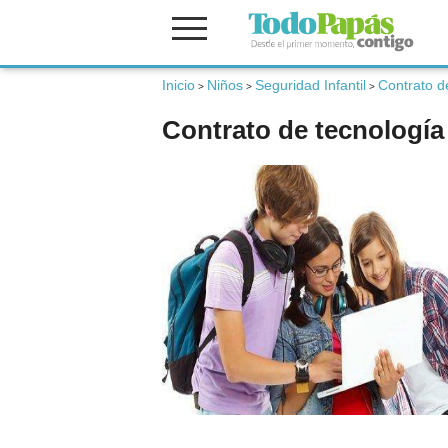
Inicio
Niños
Seguridad Infantil
Contrato d
Fertilidad
>
>
>
Contrato de tecnología
Embarazo
Bebé
Niños
Padres
Calculadoras