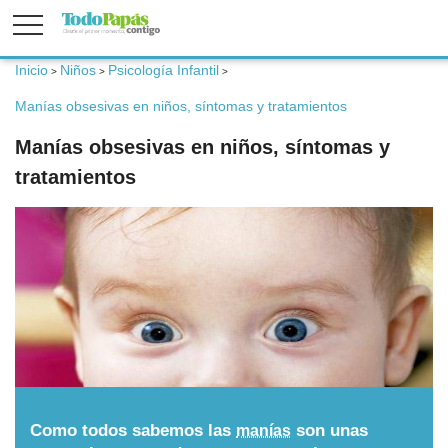
Inicio
Niños
Psicología Infantil
>
>
>
Fertilidad
Manías obsesivas en niños, síntomas y tratamientos
Manías obsesivas en niños, síntomas y
Embarazo
tratamientos
Bebé
Niños
Padres
Calculadoras
Como todos sabemos las
son unas
manías