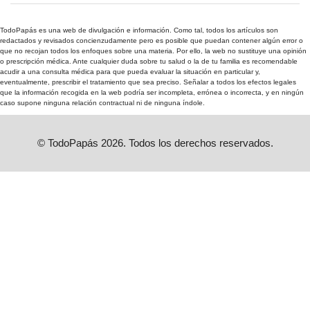
TodoPapás es una web de divulgación e información. Como tal, todos los artículos son
redactados y revisados concienzudamente pero es posible que puedan contener algún error o
que no recojan todos los enfoques sobre una materia. Por ello, la web no sustituye una opinión
o prescripción médica. Ante cualquier duda sobre tu salud o la de tu familia es recomendable
acudir a una consulta médica para que pueda evaluar la situación en particular y,
eventualmente, prescribir el tratamiento que sea preciso. Señalar a todos los efectos legales
que la información recogida en la web podría ser incompleta, errónea o incorrecta, y en ningún
caso supone ninguna relación contractual ni de ninguna índole.
© TodoPapás 2026. Todos los derechos reservados.