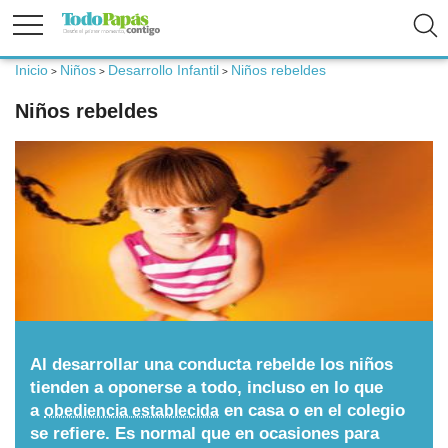
Inicio
Niños
Desarrollo Infantil
Niños rebeldes
>
>
>
Fertilidad
Niños rebeldes
Embarazo
Bebé
Niños
Padres
Al desarrollar una conducta rebelde los niños
tienden a oponerse a todo, incluso en lo que
a
en casa o en el colegio
obediencia establecida
Calculadoras
se refiere. Es normal que en ocasiones para