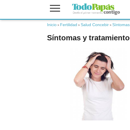
Inicio
Fertilidad
Salud Concebir
Síntomas 
Fertilidad
>
>
>
Síntomas y tratamiento 
Embarazo
Bebé
Niños
Padres
Calculadoras