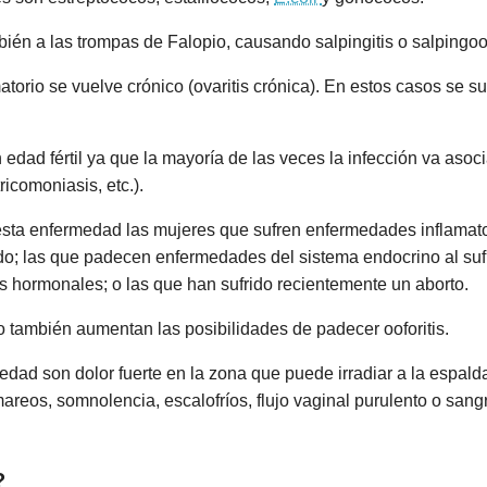
én a las trompas de Falopio, causando salpingitis o salpingoofo
torio se vuelve crónico (ovaritis crónica). En estos casos se s
edad fértil ya que la mayoría de las veces la infección va aso
ricomoniasis, etc.).
sta enfermedad las mujeres que sufren enfermedades inflamato
; las que padecen enfermedades del sistema endocrino al sufri
s hormonales; o las que han sufrido recientemente un aborto.
co también aumentan las posibilidades de padecer ooforitis.
dad son dolor fuerte en la zona que puede irradiar a la espalda 
mareos, somnolencia, escalofríos, flujo vaginal purulento o sang
?