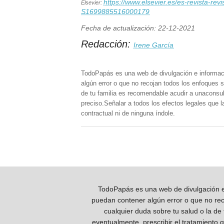
https://www.elsevier.es/es-revista-rev
Elsevier:
S1699885516000179
Fecha de actualización: 22-12-2021
Redacción:
Irene García
TodoPapás es una web de divulgación e informac
algún error o que no recojan todos los enfoques s
de tu familia es recomendable acudir a unaconsult
preciso.Señalar a todos los efectos legales que 
contractual ni de ninguna índole.
TodoPapás es una web de divulgación e 
puedan contener algún error o que no reco
cualquier duda sobre tu salud o la de
eventualmente, prescribir el tratamiento 