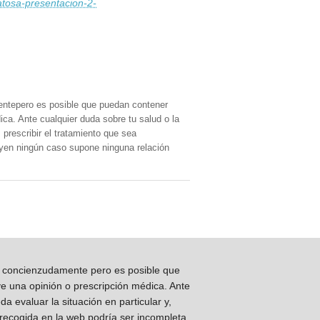
matosa-presentacion-2-
entepero es posible que puedan contener
ica. Ante cualquier duda sobre tu salud o la
prescribir el tratamiento que sea
, yen ningún caso supone ninguna relación
os concienzudamente pero es posible que
ye una opinión o prescripción médica. Ante
 evaluar la situación en particular y,
 recogida en la web podría ser incompleta,