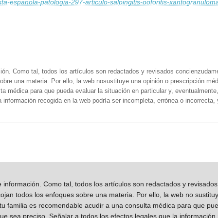
ista-espanola-patologia-297-articulo-salpingitis-ooforitis-xantogranulo
ión. Como tal, todos los artículos son redactados y revisados concienzudam
obre una materia. Por ello, la web nosustituye una opinión o prescripción méd
a médica para que pueda evaluar la situación en particular y, eventualmente, 
la información recogida en la web podría ser incompleta, errónea o incorrecta
información. Como tal, todos los artículos son redactados y revisad
jan todos los enfoques sobre una materia. Por ello, la web no sustitu
 tu familia es recomendable acudir a una consulta médica para que pueda
que sea preciso. Señalar a todos los efectos legales que la información