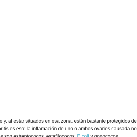
te y, al estar situados en esa zona, están bastante protegidos d
foritis es eso: la inflamación de uno o ambos ovarios causada n
s son estreptococos, estafilococos,
E.coli
y gonococos.