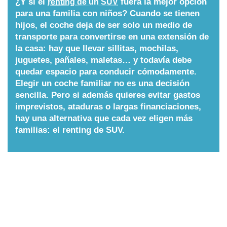
¿Y si el
fuera la mejor opción
renting de un SUV
para una familia con niños? Cuando se tienen
Nombres
hijos, el coche deja de ser solo un medio de
transporte para convertirse en una extensión de
la casa: hay que llevar sillitas, mochilas,
Cuentos
juguetes, pañales, maletas… y todavía debe
quedar espacio para conducir cómodamente.
Elegir un coche familiar no es una decisión
sencilla. Pero si además quieres evitar gastos
imprevistos, ataduras o largas financiaciones,
hay una alternativa que cada vez eligen más
familias: el renting de SUV.