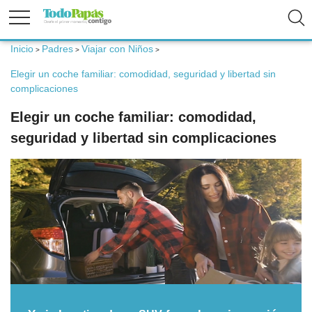
Inicio
Padres
Viajar con Niños
>
>
>
Fertilidad
Elegir un coche familiar: comodidad, seguridad y libertad sin
complicaciones
Embarazo
Elegir un coche familiar: comodidad,
seguridad y libertad sin complicaciones
Bebé
Niños
Padres
Calculadoras