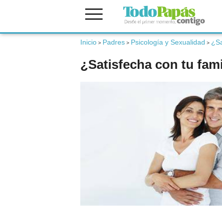
Inicio
Padres
Psicología y Sexualidad
¿Sa
Fertilidad
>
>
>
¿Satisfecha con tu fam
Embarazo
Bebé
Niños
Padres
Calculadoras