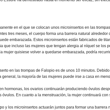
nente en el que se colocan unos microinsertos en las trompas d
entes tres meses, el cuerpo forma una barrera natural alrededor
quede embarazada. Estos microinsertos están fabricados de tita
ña que incluso las mujeres que tengan alergia al níquel se los 
la mujer quisiese volver a quedarse embarazada, podría recurrir 
serto en las trompas de Falopio es de unos 10 minutos. Debido 
sia general, la mayoría de las mujeres puede irse a casa en men
en hormonas, los ovarios continuarán produciendo óvulos despu
 óvulos. En cuanto a la menstruación, la mujer continuará con s
po y los microinsertos actuarán juntos para formar una barrera n