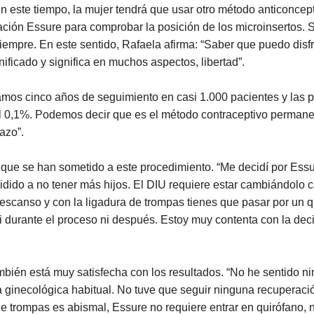
n este tiempo, la mujer tendrá que usar otro método anticoncep
ción Essure para comprobar la posición de los microinsertos. Si
iempre. En este sentido, Rafaela afirma: “Saber que puedo disf
ificado y significa en muchos aspectos, libertad”.
evamos cinco años de seguimiento en casi 1.000 pacientes y las 
0,1%. Podemos decir que es el método contraceptivo permanen
azo”.
 que se han sometido a este procedimiento. “Me decidí por Essu
idido a no tener más hijos. El DIU requiere estar cambiándolo ca
escanso y con la ligadura de trompas tienes que pasar por un qu
i durante el proceso ni después. Estoy muy contenta con la de
mbién está muy satisfecha con los resultados. “No he sentido 
a ginecológica habitual. No tuve que seguir ninguna recuperaci
 de trompas es abismal, Essure no requiere entrar en quirófano,