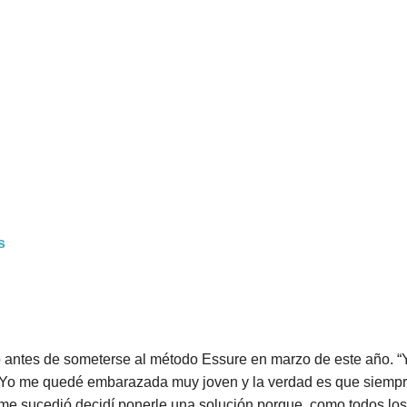
s
antes de someterse al método Essure en marzo de este año. “Yo 
o’. Yo me quedé embarazada muy joven y la verdad es que siempr
e sucedió decidí ponerle una solución porque, como todos los 