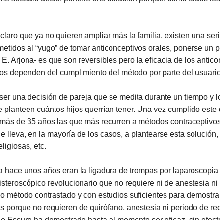
claro que ya no quieren ampliar más la familia, existen una se
ometidos al “yugo” de tomar anticonceptivos orales, ponerse un p
 E. Arjona- es que son reversibles pero la eficacia de los antic
ivos dependen del cumplimiento del método por parte del usuario
 ser una decisión de pareja que se medita durante un tiempo y
se planteen cuántos hijos querrían tener. Una vez cumplido este
 más de 35 años las que más recurren a métodos contraceptiv
e lleva, en la mayoría de los casos, a plantearse esta solución
ligiosas, etc.
ta hace unos años eran la ligadura de trompas por laparoscopia
steroscópico revolucionario que no requiere ni de anestesia ni 
co método contrastado y con estudios suficientes para demostra
 porque no requieren de quirófano, anestesia ni periodo de rec
o Essure ha demostrado hasta el momento ser eficaz, sin efecto