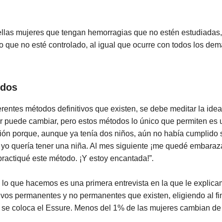
ellas mujeres que tengan hemorragias que no estén estudiadas
o que no esté controlado, al igual que ocurre con todos los de
odos
ferentes métodos definitivos que existen, se debe meditar la i
iar puede cambiar, pero estos métodos lo único que permiten es 
ión porque, aunque ya tenía dos niños, aún no había cumplido 
ue yo quería tener una niña. Al mes siguiente ¡me quedé embara
e practiqué este método. ¡Y estoy encantada!”.
 lo que hacemos es una primera entrevista en la que le explica
ivos permanentes y no permanentes que existen, eligiendo al f
 se coloca el Essure. Menos del 1% de las mujeres cambian de