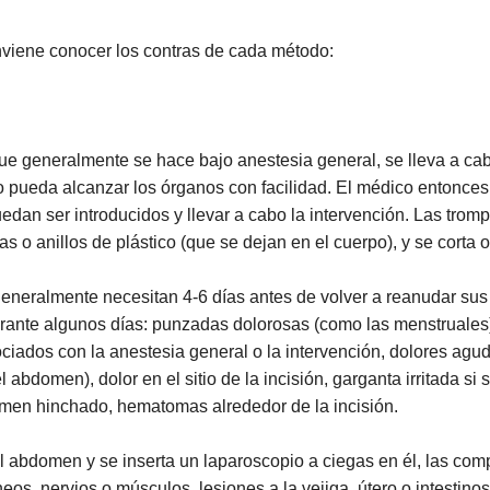
viene conocer los contras de cada método:
ue generalmente se hace bajo anestesia general, se lleva a cabo
 pueda alcanzar los órganos con facilidad. El médico entonces
uedan ser introducidos y llevar a cabo la intervención. Las tr
s o anillos de plástico (que se dejan en el cuerpo), y se corta
generalmente necesitan 4-6 días antes de volver a reanudar su
rante algunos días: punzadas dolorosas (como las menstruales), 
ciados con la anestesia general o la intervención, dolores agud
abdomen), dolor en el sitio de la incisión, garganta irritada si s
men hinchado, hematomas alrededor de la incisión.
l abdomen y se inserta un laparoscopio a ciegas en él, las comp
os, nervios o músculos, lesiones a la vejiga, útero o intestino