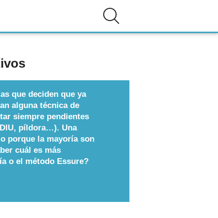
tivos
as que deciden que ya
ean alguna técnica de
star siempre pendientes
 DIU, píldora…). Una
lo porque la mayoría son
aber cuál es más
ía o el método Essure?