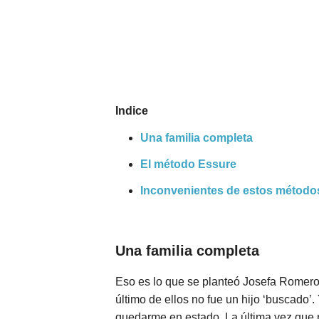
Nombres
Cuentos
Indice
Una familia completa
El método Essure
Inconvenientes de estos método
Una familia completa
Eso es lo que se planteó Josefa Romero 
último de ellos no fue un hijo ‘buscad
quedarme en estado. La última vez que m