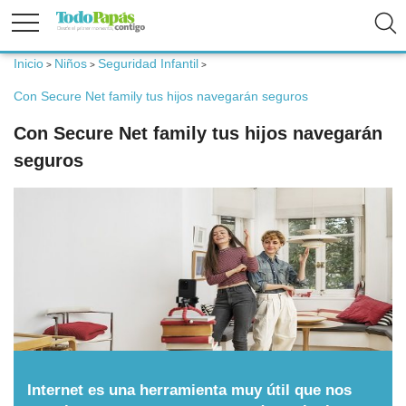
Inicio
Niños
Seguridad Infantil
>
>
>
Fertilidad
Con Secure Net family tus hijos navegarán seguros
Con Secure Net family tus hijos navegarán
Embarazo
seguros
Bebé
Niños
Padres
Calculadoras
Internet es una herramienta muy útil que nos