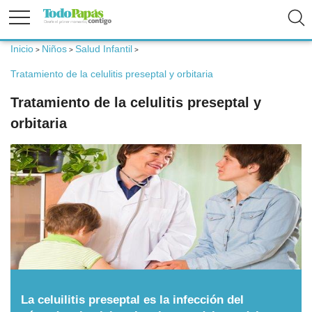
Inicio
Niños
Salud Infantil
>
>
>
Fertilidad
Tratamiento de la celulitis preseptal y orbitaria
Tratamiento de la celulitis preseptal y
Embarazo
orbitaria
Bebé
Niños
Padres
Calculadoras
La celuilitis preseptal es la infección del