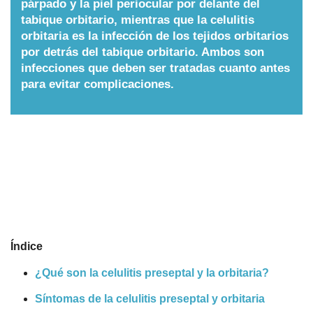
párpado y la piel periocular por delante del
tabique orbitario, mientras que la celulitis
Nombres
orbitaria es la infección de los tejidos orbitarios
por detrás del tabique orbitario. Ambos son
Cuentos
infecciones que deben ser tratadas cuanto antes
para evitar complicaciones.
Índice
¿Qué son la celulitis preseptal y la orbitaria?
Síntomas de la celulitis preseptal y orbitaria