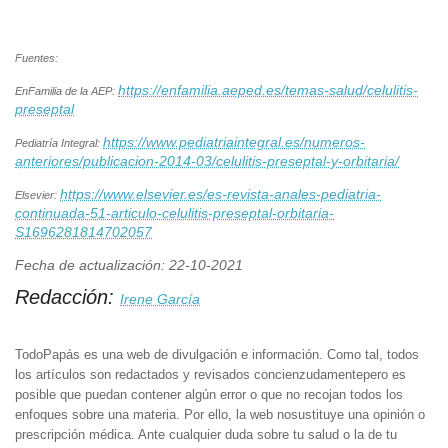
Fuentes:
https://enfamilia.aeped.es/temas-salud/celulitis-
EnFamilia de la AEP:
preseptal
https://www.pediatriaintegral.es/numeros-
Pediatría Integral:
anteriores/publicacion-2014-03/celulitis-preseptal-y-orbitaria/
https://www.elsevier.es/es-revista-anales-pediatria-
Elsevier:
continuada-51-articulo-celulitis-preseptal-orbitaria-
S1696281814702057
Fecha de actualización: 22-10-2021
Redacción:
Irene García
TodoPapás es una web de divulgación e información. Como tal, todos
los artículos son redactados y revisados concienzudamentepero es
posible que puedan contener algún error o que no recojan todos los
enfoques sobre una materia. Por ello, la web nosustituye una opinión o
prescripción médica. Ante cualquier duda sobre tu salud o la de tu