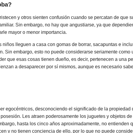
oba?
ristecen y otros sienten confusión cuando se percatan de que s
amiliar. Sin embargo, no hay que angustiarse, ya que dependien
darle mayor o menor importancia.
s niños lleguen a casa con gomas de borrar, sacapuntas e inclu
ón. Sin embargo, esto no puede considerarse seriamente como u
er que esas cosas tienen dueño, es decir, pertenecen a una pe
enzan a desaparecer por sí mismos, aunque es necesario sabe
ser egocéntricos, desconociendo el significado de la propiedad de
a posesión. Les atraen poderosamente los juguetes y objetos de
embargo, hasta los cinco años aproximadamente, no entienden q
en y no tienen conciencia de ello, por lo que no puede consider