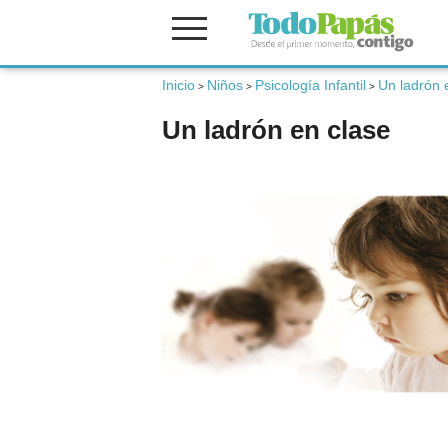
Inicio
Niños
Psicología Infantil
Un ladrón 
Fertilidad
>
>
>
Un ladrón en clase
Embarazo
Bebé
Niños
Padres
Calculadoras