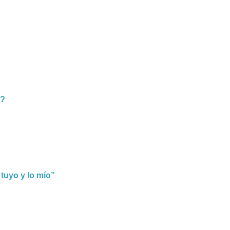
a?
 tuyo y lo mío”