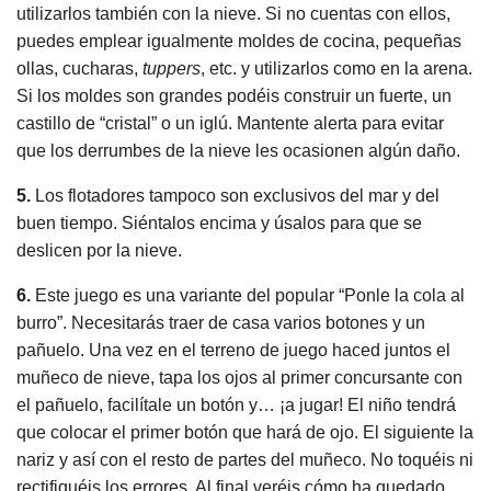
utilizarlos también con la nieve. Si no cuentas con ellos,
puedes emplear igualmente moldes de cocina, pequeñas
ollas, cucharas,
tuppers
, etc. y utilizarlos como en la arena.
Si los moldes son grandes podéis construir un fuerte, un
castillo de “cristal” o un iglú. Mantente alerta para evitar
que los derrumbes de la nieve les ocasionen algún daño.
5.
Los flotadores tampoco son exclusivos del mar y del
buen tiempo. Siéntalos encima y úsalos para que se
deslicen por la nieve.
6.
Este juego es una variante del popular “Ponle la cola al
burro”. Necesitarás traer de casa varios botones y un
pañuelo. Una vez en el terreno de juego haced juntos el
muñeco de nieve, tapa los ojos al primer concursante con
el pañuelo, facilítale un botón y… ¡a jugar! El niño tendrá
que colocar el primer botón que hará de ojo. El siguiente la
nariz y así con el resto de partes del muñeco. No toquéis ni
rectifiquéis los errores. Al final veréis cómo ha quedado