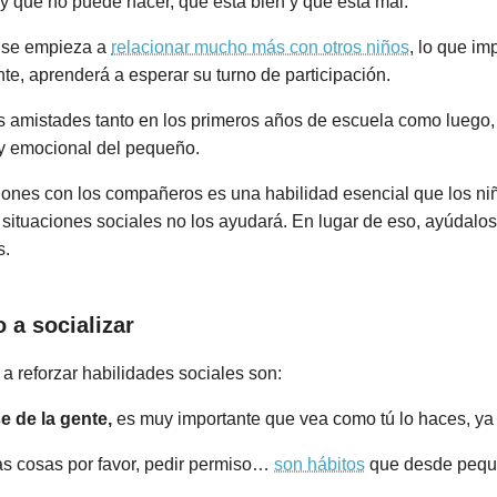
qué no puede hacer, qué está bien y qué está mal.
o se empieza a
relacionar mucho más con otros niños
, lo que im
te, aprenderá a esperar su turno de participación.
las amistades tanto en los primeros años de escuela como luego
 y emocional del pequeño.
ones con los compañeros es una habilidad esencial que los niñ
 en situaciones sociales no los ayudará. En lugar de eso, ayúdalos
s.
 a socializar
a reforzar habilidades sociales son:
e de la gente,
es muy importante que vea como tú lo haces, ya 
as cosas por favor, pedir permiso…
son hábitos
que desde pequ