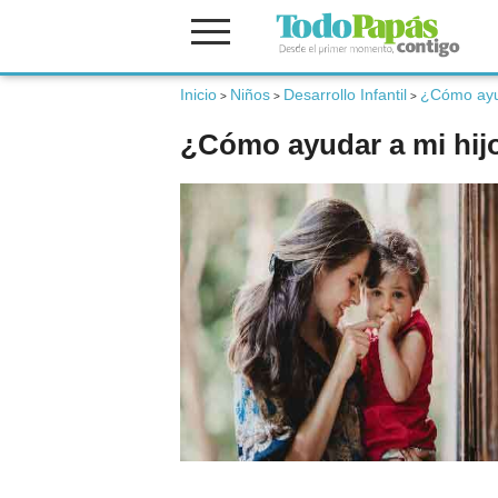
Inicio
Niños
Desarrollo Infantil
¿Cómo ayud
Fertilidad
>
>
>
¿Cómo ayudar a mi hijo
Embarazo
Bebé
Niños
Padres
Calculadoras