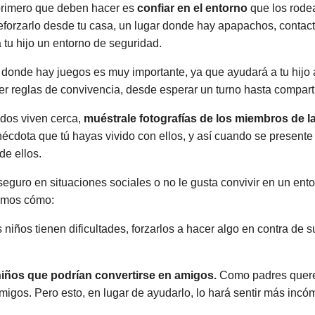
 primero que deben hacer es
confiar en el entorno
que los rode
eforzarlo desde tu casa, un lugar donde hay apapachos, contacto
a tu hijo un entorno de seguridad.
 donde hay juegos es muy importante, ya que ayudará a tu hijo a 
der reglas de convivencia, desde esperar un turno hasta compar
todos viven cerca,
muéstrale fotografías de los miembros de la
cdota que tú hayas vivido con ellos, y así cuando se presente e
de ellos.
seguro en situaciones sociales o no le gusta convivir en un ento
cimos cómo:
niños tienen dificultades, forzarlos a hacer algo en contra de s
niños que podrían convertirse en amigos.
Como padres querem
migos. Pero esto, en lugar de ayudarlo, lo hará sentir más incó