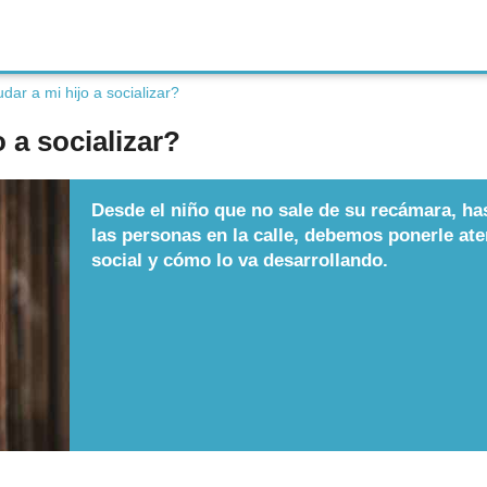
ar a mi hijo a socializar?
 a socializar?
Desde el niño que no sale de su recámara, has
las personas en la calle, debemos ponerle at
social y cómo lo va desarrollando.