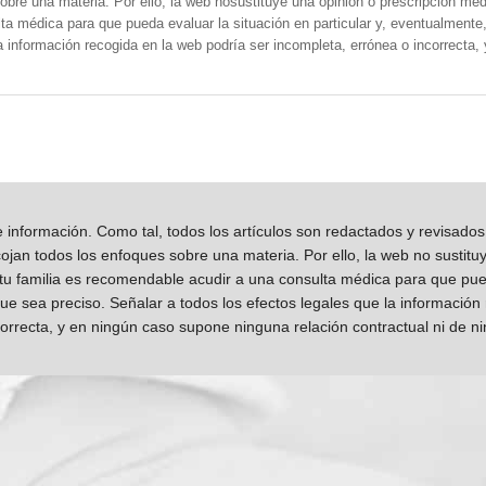
obre una materia. Por ello, la web nosustituye una opinión o prescripción méd
a médica para que pueda evaluar la situación en particular y, eventualmente, 
la información recogida en la web podría ser incompleta, errónea o incorrecta
información. Como tal, todos los artículos son redactados y revisad
jan todos los enfoques sobre una materia. Por ello, la web no sustitu
 tu familia es recomendable acudir a una consulta médica para que pueda
que sea preciso. Señalar a todos los efectos legales que la información
orrecta, y en ningún caso supone ninguna relación contractual ni de n