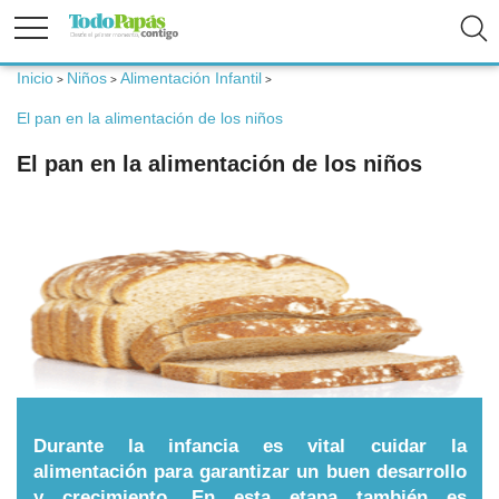
Inicio
Niños
Alimentación Infantil
>
>
>
Fertilidad
El pan en la alimentación de los niños
El pan en la alimentación de los niños
Embarazo
Bebé
Niños
Padres
Durante la infancia es vital cuidar la
Calculadoras
alimentación para garantizar un buen desarrollo
y crecimiento. En esta etapa también es