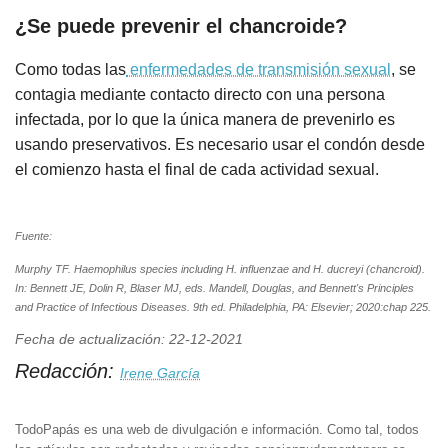
¿Se puede prevenir el chancroide?
Como todas las
enfermedades de transmisión sexual
, se
contagia mediante contacto directo con una persona
infectada, por lo que la única manera de prevenirlo es
usando preservativos. Es necesario usar el condón desde
el comienzo hasta el final de cada actividad sexual.
Fuente:
Murphy TF. Haemophilus species including H. influenzae and H. ducreyi (chancroid).
In: Bennett JE, Dolin R, Blaser MJ, eds. Mandell, Douglas, and Bennett's Principles
and Practice of Infectious Diseases. 9th ed. Philadelphia, PA: Elsevier; 2020:chap 225.
Fecha de actualización: 22-12-2021
Redacción:
Irene García
TodoPapás es una web de divulgación e información. Como tal, todos