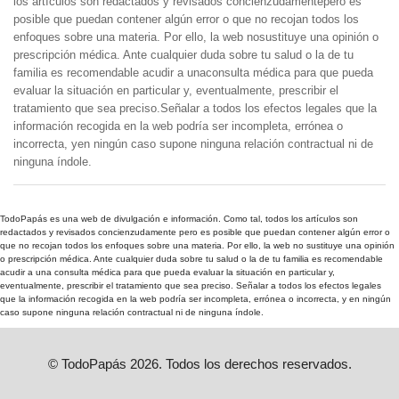
los artículos son redactados y revisados concienzudamentepero es
posible que puedan contener algún error o que no recojan todos los
enfoques sobre una materia. Por ello, la web nosustituye una opinión o
prescripción médica. Ante cualquier duda sobre tu salud o la de tu
familia es recomendable acudir a unaconsulta médica para que pueda
evaluar la situación en particular y, eventualmente, prescribir el
tratamiento que sea preciso.Señalar a todos los efectos legales que la
información recogida en la web podría ser incompleta, errónea o
incorrecta, yen ningún caso supone ninguna relación contractual ni de
ninguna índole.
TodoPapás es una web de divulgación e información. Como tal, todos los artículos son
redactados y revisados concienzudamente pero es posible que puedan contener algún error o
que no recojan todos los enfoques sobre una materia. Por ello, la web no sustituye una opinión
o prescripción médica. Ante cualquier duda sobre tu salud o la de tu familia es recomendable
acudir a una consulta médica para que pueda evaluar la situación en particular y,
eventualmente, prescribir el tratamiento que sea preciso. Señalar a todos los efectos legales
que la información recogida en la web podría ser incompleta, errónea o incorrecta, y en ningún
caso supone ninguna relación contractual ni de ninguna índole.
© TodoPapás 2026. Todos los derechos reservados.